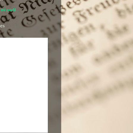
mi perfil
tes