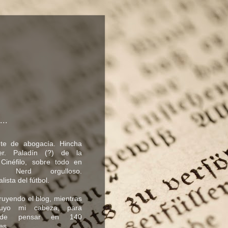
...
nte de abogacía. Hincha
er. Paladín (?) de la
. Cinéfilo, sobre todo en
o. Nerd orgulloso.
lista del fútbol.
uyendo el blog, mientras
truyo mi cabeza, para
 de pensar en 140
es.