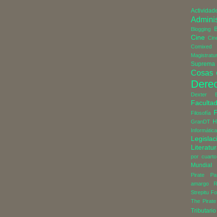
Actividad
Adminis
B
Blogging
Cine
Cin
Comixed
Magistratu
Suprema 
Cosas
Dere
Dexter
Faculta
Filosofía
H
GranDT
Informática
Legislac
Literatu
por cuarto
Mundial
Pirate Pa
amargo
R
Strepitu Fo
The Pirate
Tributario