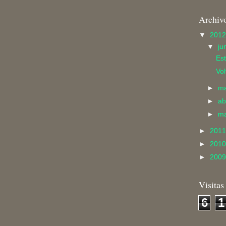
Archiv
▼
201
▼
ju
Est
Vo
►
m
►
ab
►
m
►
201
►
201
►
200
Visitas
6
1