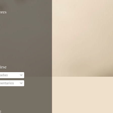
ores
irse
radas
entarios
e