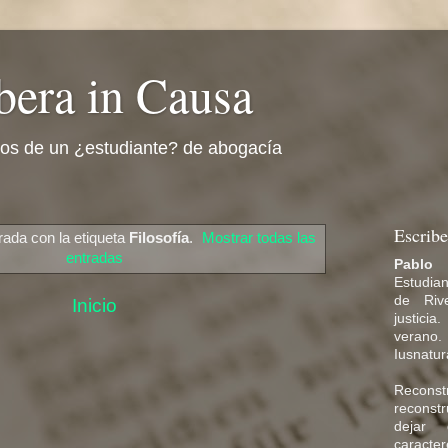
bera in Causa
cos de un ¿estudiante? de abogacía
Escribe
rada con la etiqueta
Filosofía
.
Mostrar todas las
entradas
Pablo
Estudia
de Riv
Inicio
justicia
veran
Iusnatura
Reconstr
recons
dejar
caracter