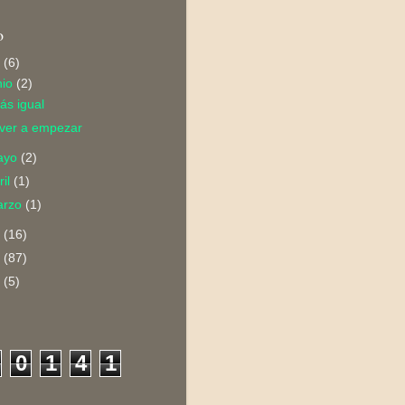
o
2
(6)
nio
(2)
ás igual
lver a empezar
ayo
(2)
ril
(1)
arzo
(1)
1
(16)
0
(87)
9
(5)
0
1
4
1