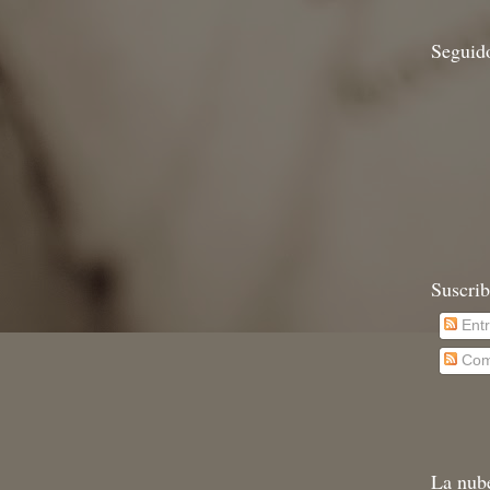
Seguid
Suscrib
Ent
Com
La nub