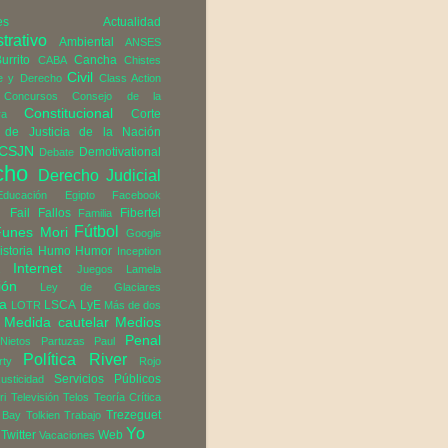
es
Actualidad
trativo
Ambiental
ANSES
urrito
Cancha
CABA
Chistes
Civil
e y Derecho
Class Action
Concursos
Consejo de la
Constitucional
Corte
ra
de Justicia de la Nación
CSJN
Demotivational
Debate
cho
Derecho Judicial
Educación
Egipto
Facebook
d
Fail
Fallos
Fibertel
Familia
Fútbol
Funes Mori
Google
istoria
Humo
Humor
Inception
Internet
Juegos
Lamela
ión
Ley de Glaciares
ra
LSCA
LyE
LOTR
Más de dos
Medida cautelar
Medios
Penal
Nietos
Partuzas
Paul
Política
River
rty
Rojo
Servicios Públicos
usticidad
ri
Televisión
Telos
Teoría Crítica
Trezeguet
 Bay
Tolkien
Trabajo
Yo
Twitter
Web
Vacaciones