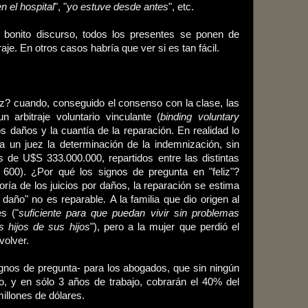
 el hospital
", "
yo estuve desde antes
", etc.
bonito discurso, todos los presentes se ponen de
raje. En otros casos habría que ver si es tan fácil.
eliz? cuando, conseguido el consenso con la clase, las
 arbitraje voluntario vinculante (
binding voluntary
os daños y la cuantía de la reparación. En realidad lo
 un juez la determinación de la indemnización, sin
es de U$S 333.000.000, repartidos entre las distintas
 600). ¿Por qué los signos de pregunta en "feliz"?
ía de los juicios por daños, la reparación se estima
 daño" no es reparable. A la familia que dio origen al
s ("
suficiente para que puedan vivir sin problemas
s hijos de sus hijos
"), pero a la mujer que perdió el
volver.
n signos de pregunta- para los abogados, que sin ningún
o, y en sólo 3 años de trabajo, cobrarán el 40% del
millones de dólares.