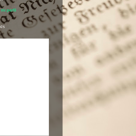
mi perfil
tes