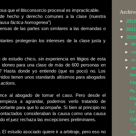
osa que el litisconsorcio procesal es impracticable.
Archiv
s de hecho y derecho comunes a la clase (nuestra
►
201
ausa fáctica homogenea
")
fensas de las partes son similares a las demandas o
►
201
▼
201
ntantes protegerán los intereses de la clase justa y
►
di
►
no
e estudio chico, sin experiencia en litigios de esta
►
oc
te idoneo para una clase de más de 600 personas en
▼
se
rio? Hasta donde yo entiendo (que es poco) no. Los
In
nidos tienen unos standards altísimos para abogados
Fib
 actions
.
Ay,
ence al abogado de tomar el caso. Pero desde el
Fib
mpieza a agrandar, podemos verlo tratando de
ortante para que lo acompañe. Si bien al principio no
Lo 
 contactados consideraban la causa como una causa
Oyh
ando el juez rechaza las excepciones preliminares.
c
 El estudio asociado quiere ir a arbitraje, pero eso no
Si