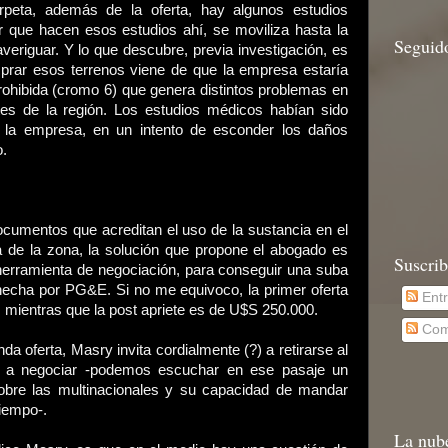
peta, además de la oferta, hay algunos estudios
r que hacen esos estudios ahí, se moviliza hasta la
Seguid
averiguar. Y lo que descubre, previa investigación, es
mprar esos terrenos viene de que la empresa estaría
ohibida (cromo 6) que genera distintos problemas en
ntes de la región. Los estudios médicos habían sido
 la empresa, en un intento de esconder los daños
o.
cumentos que acreditan el uso de la sustancia en el
a de la zona, la solución que propone el abogado es
Suscrib
erramienta de negociación, para conseguir una suba
hecha por PG&E. Si no me equivoco, la primer oferta
Ent
 mientras que la post apriete es de U$S 250.000.
Com
da oferta, Masry invita cordialmente (?) a retirarse al
n a negociar -podemos escuchar en ese pasaje un
obre las multinacionales y su capacidad de mandar
tiempo-.
La nub