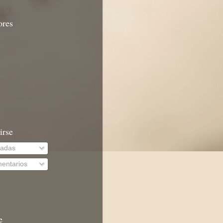
ores
irse
radas
entarios
e