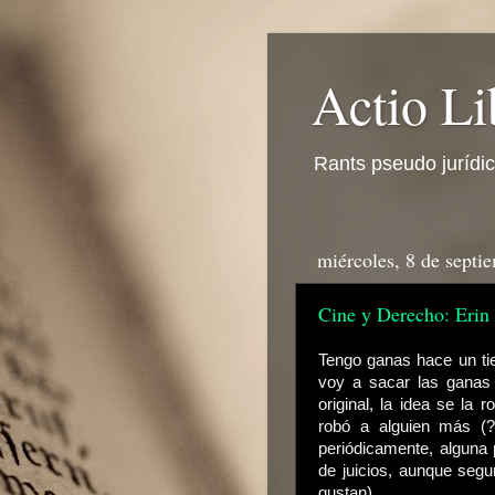
Actio Li
Rants pseudo jurídi
miércoles, 8 de septi
Cine y Derecho: Erin
Tengo ganas hace un ti
voy a sacar las ganas
original, la idea se la 
robó a alguien más (
periódicamente, alguna 
de juicios, aunque seg
gustan).