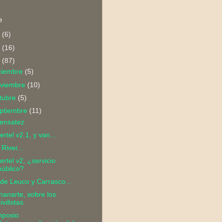
o
2
(6)
1
(16)
0
(87)
ciembre
(5)
viembre
(10)
tubre
(5)
ptiembre
(11)
sensatez
ertel v2.1, y van...
 River...
ertel v2, ¿servicio
público?
de Leuco y Carrasco...
anarte, sobre los
ivilistas
mposio