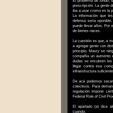
El problema de fondo, 
prescripción. La gente 
iba a usar cromo en la 
La información que les
defensa sería oponible
puede llevar años. Por 
de bienes raices.
La cuestión es que, a m
a agregar gente con dist
principio, Masry se ni
compañía un aumento en
dudas se encubren los 
litigar contra esa com
infraestructura suficient
De acá podemos sacar u
colectivos. Para deman
regulación impone cier
Federal Rule of Civil Pro
El apartado (a) dice 
cuando: