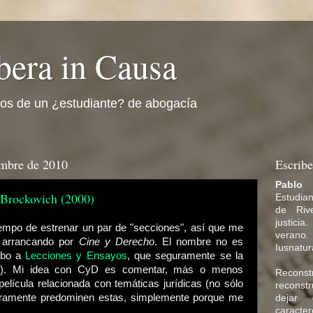
bera in Causa
cos de un ¿estudiante? de abogacía
embre de 2010
Escribe
Pablo
 Brockovich (2000)
Estudia
de Riv
justicia
empo de estrenar un par de "secciones", así que me
veran
 arrancando por
Cine y Derecho
. El nombre no es
Iusnatura
robo a
Lecciones y Ensayos
, que seguramente se la
?). Mi idea con CyD es comentar, más o menos
Reconstr
película relacionada con temáticas jurídicas (no sólo
recons
uramente predominen estas, simplemente porque me
dejar
caracter