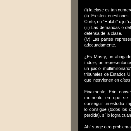
(i) la clase es tan numer
(ii) Existen cuestione
Corte, en "Halabi" dijo "
c
(iii) Las demandas o de
defensa de la clase.
(iv) Las partes represe
adecuadamente.
¿Es Masry, un abogado d
índole, un representan
un juicio multimillona
tribunales de Estados U
que intervienen en
class
Finalmente, Erin conv
momento en que se e
conseguir un estudio imp
lo consigue (todos los
perdida), sí lo logra cu
Ahí surge otro problema.