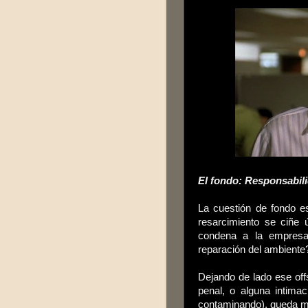
El fondo: Responsabil
La cuestión de fondo e
resarcimiento se ciñe 
condena a la empresa 
reparación del ambiente
Dejando de lado ese off
penal, o alguna intima
contaminando), queda mi