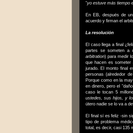
"
yo estuve más tiempo en
En EB, después de un 
acuerdo y firman el arbit
La resolución
El caso llega a final ¿f
partes se someten a un
arbitration
) para medir l
que hacen es someter a
jurado. El monto final 
personas (alrededor de
Porque como en la mayor
en dinero, pero el "daño
caso le tocan 5 millone
ustedes, sus hijos, y lo
útero nadie se lo va a de
El final sí es feliz -si
tipo de problema médic
total, es decir, casi 135 