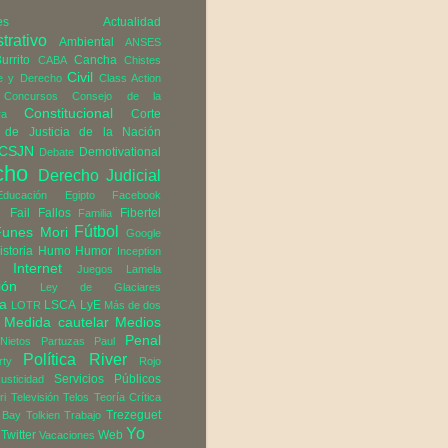
es
Actualidad
trativo
Ambiental
ANSES
urrito
Cancha
CABA
Chistes
Civil
e y Derecho
Class Action
Concursos
Consejo de la
Constitucional
Corte
ra
de Justicia de la Nación
CSJN
Demotivational
Debate
cho
Derecho Judicial
Educación
Egipto
Facebook
d
Fail
Fallos
Fibertel
Familia
Fútbol
Funes Mori
Google
istoria
Humo
Humor
Inception
Internet
Juegos
Lamela
ión
Ley de Glaciares
ra
LSCA
LyE
LOTR
Más de dos
Medida cautelar
Medios
Penal
Nietos
Partuzas
Paul
Política
River
rty
Rojo
Servicios Públicos
usticidad
ri
Televisión
Telos
Teoría Crítica
Trezeguet
 Bay
Tolkien
Trabajo
Yo
Twitter
Web
Vacaciones