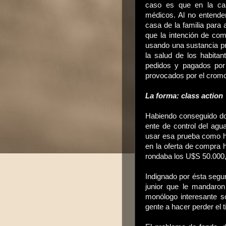
caso es que en la car
médicos. Al no entende
casa de la familia para 
que la intención de co
usando una sustancia pr
la salud de los habita
pedidos y pagados por
provocados por el crom
La forma: class action
Habiendo conseguido do
ente de control del agu
usar esa prueba como h
en la oferta de compra 
rondaba los U$S 50.000,
Indignado por ésta segun
junior que le mandaro
monólogo interesante s
gente a hacer perder el 