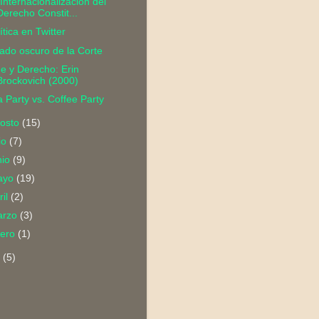
"Internacionalización del
Derecho Constit...
ítica en Twitter
lado oscuro de la Corte
e y Derecho: Erin
Brockovich (2000)
 Party vs. Coffee Party
osto
(15)
lio
(7)
nio
(9)
ayo
(19)
ril
(2)
arzo
(3)
nero
(1)
9
(5)