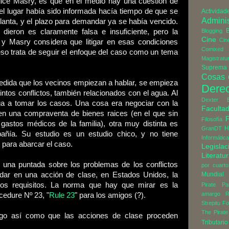
dice Masry, es que en el medio hay una cuestión de
del lugar había sido informada hacía tiempo de que se
Actividad
Adminis
planta, y el plazo para demandar ya se había vencido.
B
 dieron es claramente falsa e insuficiente, pero la
Blogging
Cine
Cin
, y Masry considera que litigar en esas condiciones
Comixed
eso trata de seguir el enfoque del caso como un tema
Magistratu
Suprema 
Cosas
edida que los vecinos empiezan a hablar, se empieza
Dere
intos conflictos, también relacionados con el agua. Al
Dexter
ega a tomar los casos. Una cosa era negociar con la
Faculta
 una compraventa de bienes raices (en el que sin
Filosofía
gastos médicos de la familia), otra muy distinta es
H
GranDT
pañía. Su estudio es un estudio chico, y no tiene
Informática
e para abarcar el caso.
Legislac
Literatu
na puntada sobre los problemas de los conflictos
por cuarto
dar en una acción de clase, en Estados Unidos, la
Mundial
tos requisitos. La norma que hay que mirar es la
Pirate Pa
amargo
R
cedure Nº 23, "
Rule 23
" para los amigos (?).
Strepitu Fo
The Pirate
algo así como que las acciones de clase proceden
Tributario