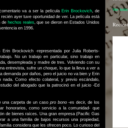
Ver todo 
comentario va a ser la película
Erin Brockovich
, de
recién ayer tuve oportunidad de ver. La película está
n de
hechos reales
, que se dieron en Estados Unidos
Recien
sentencia en 1996.
n Erin Brockovich -representada por Julia Roberts-
rabajo. No un trabajo en particular, sino trabajo en
iada, desempleada y madre de tres. Volviendo con su
a entrevista, sufre un choque, lo que la lleva a ver a
 demanda por daños, pero el juicio no va bien y Erin
 nada. Como efecto colateral, y previo escándalo,
estudio del abogado que la patrocinó en el juicio -Ed
be una carpeta de un caso
pro bono
-es decir, de los
ar honorarios, como servicio a la comunidad- que
ión de bienes raíces. Una gran empresa (Pacific Gas
prar a una familia de bajos recursos una propiedad,
a familia considera que les ofrecen poco. Lo curioso del