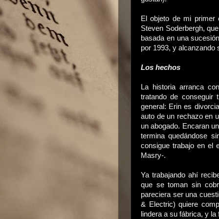
El objeto de mi primer 
Steven Soderbergh, que 
basada en una sucesió
por 1993, y alcanzando 
Los hechos
La historia arranca co
tratando de conseguir t
general: Erin es divorc
auto de un rechazo en un
un abogado. Encaran una
termina quedándose sin
consigue trabajo en el 
Masry-.
Ya trabajando ahí reci
que se toman sin cobr
pareciera ser una cuest
& Electric) quiere com
lindera a su fábrica, y l