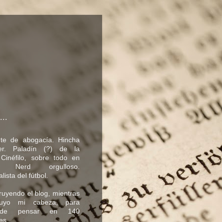
...
nte de abogacía. Hincha
er. Paladín (?) de la
. Cinéfilo, sobre todo en
o. Nerd orgulloso.
lista del fútbol.
uyendo el blog, mientras
truyo mi cabeza, para
 de pensar en 140
es.