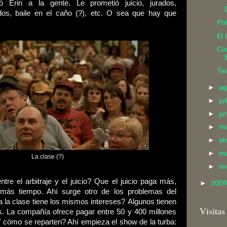
 Erin a la gente. Le prometió juicio, jurados,
dos, baile en el caño (?), etc. O sea que hay que
Pol
El 
Cin
Tea
►
ag
►
ju
►
ju
►
m
►
ab
►
m
La clase (?)
►
e
ntre el arbitraje y el juicio? Que el juicio paga más,
►
200
ás tiempo. Ahí surge otro de los problemas del
da la clase tiene los mismos intereses? Algunos tienen
Visitas
. La compañía ofrece pagar entre 50 y 400 millones
¿Y cómo se reparten? Ahí empieza el show de la turba: